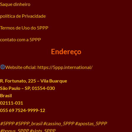
Saque dinheiro
política de Privacidade
Termos de Uso do 5PPP
contato com a 5PPP
Endereço
Website oficial: https://5ppp.international/
R. Fortunato, 225 – Vila Buarque
São Paulo – SP, 01554-030
Brasil
02111-031
055 69 7524-9999-12
#5PPP #5PPP_brasil #cassino_5PPP #apostas_5PPP
#bonus_5PPP #slots_5PPP