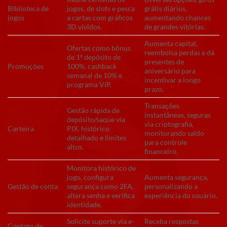
Biblioteca de
jogos, de slots e pesca
grátis diários,
jogos
a cartas com gráficos
aumentando chances
3D vívidos.
de grandes vitórias.
Aumenta capital,
Ofertas como bônus
reembolsa perdas e dá
de 1º depósito de
presentes de
Promoções
100%, cashback
aniversário para
semanal de 10% e
incentivar a longo
programa VIP.
prazo.
Transações
Gestão rápida de
instantâneas, seguras
depósito/saque via
via criptografia,
Carteira
PIX, histórico
monitorando saldo
detalhado e limites
para controle
altos.
financeiro.
Monitora histórico de
jogo, configura
Aumenta segurança,
Gestão de conta
segurança como 2FA,
personalizando a
altera senha e verifica
experiência do usuário.
identidade.
Solicite suporte via e-
Receba respostas
Contato de