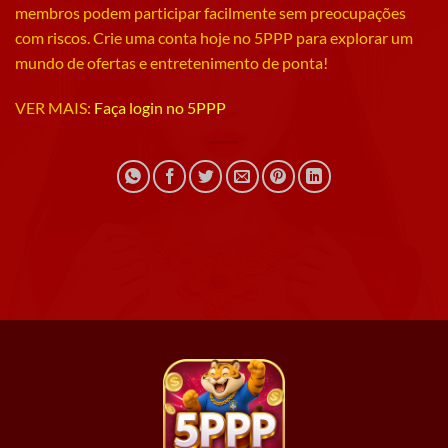
membros podem participar facilmente sem preocupações
com riscos. Crie uma conta hoje no 5PPP para explorar um
mundo de ofertas e entretenimento de ponta!
VER MAIS:
Faça login no 5PPP