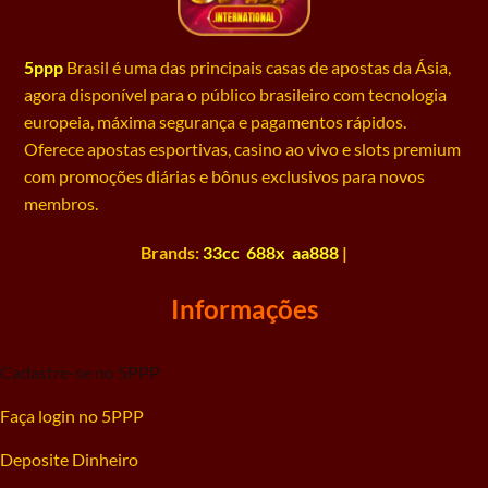
5ppp
Brasil é uma das principais casas de apostas da Ásia,
agora disponível para o público brasileiro com tecnologia
europeia, máxima segurança e pagamentos rápidos.
Oferece apostas esportivas, casino ao vivo e slots premium
com promoções diárias e bônus exclusivos para novos
membros.
Brands:
33cc
688x
aa888
|
Informações
Cadastre-se no 5PPP
Faça login no 5PPP
Deposite Dinheiro