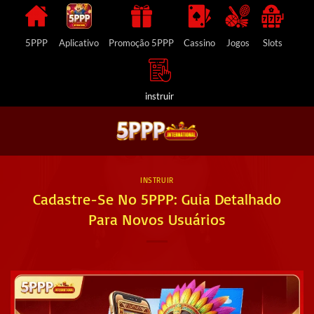
Skip
to
content
5PPP
Aplicativo
Promoção 5PPP
Cassino
Jogos
Slots
instruir
INSTRUIR
Cadastre-Se No 5PPP: Guia Detalhado
Para Novos Usuários