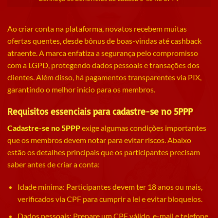
Ao criar conta na plataforma, novatos recebem muitas
ofertas quentes, desde bônus de boas-vindas até cashback
atraente. A marca enfatiza a segurança pelo compromisso
com a LGPD, protegendo dados pessoais e transações dos
clientes. Além disso, há pagamentos transparentes via PIX,
garantindo o melhor início para os membros.
Requisitos essenciais para cadastre-se no 5PPP
Cadastre-se no 5PPP
exige algumas condições importantes
que os membros devem notar para evitar riscos. Abaixo
estão os detalhes principais que os participantes precisam
saber antes de criar a conta:
Idade mínima: Participantes devem ter 18 anos ou mais,
verificados via CPF para cumprir a lei e evitar bloqueios.
Dados pessoais: Prepare um CPF válido, e-mail e telefone