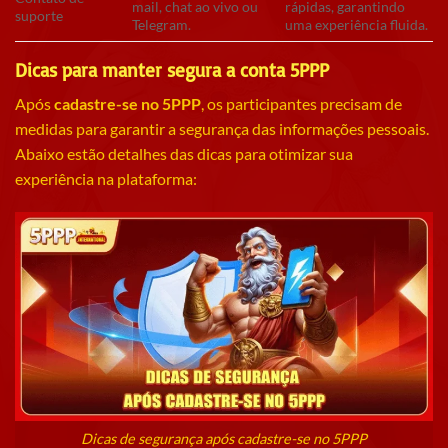
mail, chat ao vivo ou
rápidas, garantindo
suporte
Telegram.
uma experiência fluida.
Dicas para manter segura a conta 5PPP
Após
cadastre-se no 5PPP
, os participantes precisam de
medidas para garantir a segurança das informações pessoais.
Abaixo estão detalhes das dicas para otimizar sua
experiência na plataforma:
Dicas de segurança após cadastre-se no 5PPP