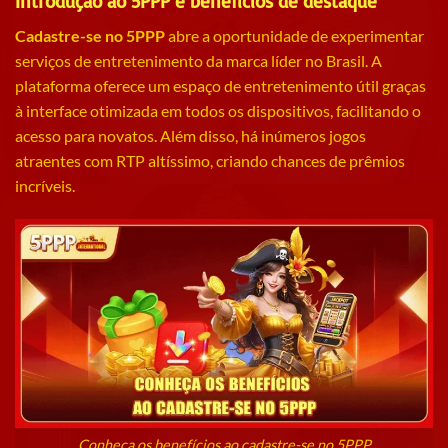
Introdução ao 5PPP e benefícios de destaque
Cadastre-se no 5PPP
abre a oportunidade de experimentar
serviços de entretenimento da marca líder no Brasil. A
plataforma oferece um espaço de entretenimento útil graças
à interface otimizada em todos os dispositivos, facilitando o
acesso para novatos. Além disso, há inúmeros jogos
atraentes com RTP altíssimo, criando chances de prêmios
incríveis.
Conheça os benefícios ao cadastre-se no 5PPP