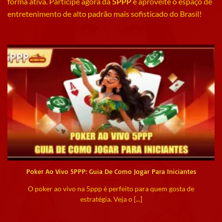
forma ativa. Participe agora da
5PPP
e aproveite o espaço de
entretenimento de alto padrão mais sofisticado do Brasil!
Poker Ao Vivo 5PPP: Guia De Como Jogar Para Iniciantes
O poker ao vivo na 5ppp é perfeito para quem gosta de
estratégia. Veja o [...]