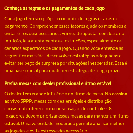
Conheça as regras e os pagamentos de cada jogo
Cada jogo tem seu próprio conjunto de regras e taxas de
pagamento. Compreender esses fatores ajuda os membros a
evitar erros desnecessários. Em vez de apostar com base na
intuição, leia atentamente as instruções, especialmente os
cenários específicos de cada jogo. Quando você entende as
regras, fica mais fácil desenvolver estratégias adequadas e
evitar ser pego de surpresa por situações inesperadas. Essa é
uma base crucial para qualquer estratégia de longo prazo.
Prefira mesas com dealer profissional e ritmo estável
O dealer tem grande influência no ritmo da mesa. No
cassino
ao vivo 5PPP
, mesas com dealers ágeis e distribuição
consistente oferecem maior sensação de controle. Os
jogadores devem priorizar essas mesas para manter um ritmo
estável. Uma velocidade moderada permite analisar melhor
as jogadas e evita estresse desnecessário.