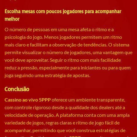
Escolha mesas com poucos jogadores para acompanhar
melhor
O número de pessoas em uma mesa afeta o ritmo e a
psicologia do jogo. Menos jogadores permitem um ritmo
mais claro e facilitam a observação de tendências. O sistema
permite visualizar o número de jogadores, uma vantagem que
você deve aproveitar. Seguir o ritmo com mais facilidade
reduz a pressão, especialmente para iniciantes ou para quem
joga seguindo uma estratégia de apostas.
Conclusão
Cassino ao vivo 5PPP
oferece um ambiente transparente,
com controle rigoroso desde a qualidade dos dealers até a
velocidade de operação. A plataforma conta com uma ampla
variedade de jogos, regras claras e ritmo de jogo fácil de
acompanhar, permitindo que você construa estratégias de