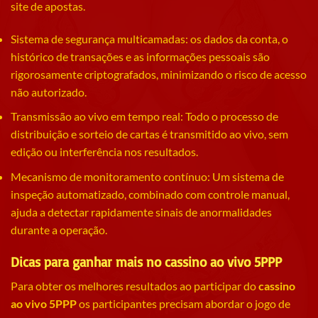
site de apostas.
Sistema de segurança multicamadas: os dados da conta, o
histórico de transações e as informações pessoais são
rigorosamente criptografados, minimizando o risco de acesso
não autorizado.
Transmissão ao vivo em tempo real: Todo o processo de
distribuição e sorteio de cartas é transmitido ao vivo, sem
edição ou interferência nos resultados.
Mecanismo de monitoramento contínuo: Um sistema de
inspeção automatizado, combinado com controle manual,
ajuda a detectar rapidamente sinais de anormalidades
durante a operação.
Dicas para ganhar mais no cassino ao vivo 5PPP
Para obter os melhores resultados ao participar do
cassino
ao vivo 5PPP
os participantes precisam abordar o jogo de