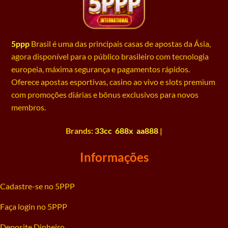
5ppp
Brasil é uma das principais casas de apostas da Ásia,
agora disponível para o público brasileiro com tecnologia
europeia, máxima segurança e pagamentos rápidos.
Oferece apostas esportivas, casino ao vivo e slots premium
com promoções diárias e bônus exclusivos para novos
membros.
Brands:
33cc
688x
aa888
|
Informações
Cadastre-se no 5PPP
Faça login no 5PPP
Deposite Dinheiro