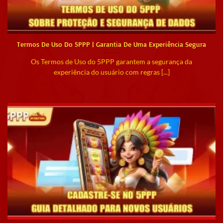
Termos De Uso Do 5PPP | Garantia De Uma Experiência Segura
Os Termos de Uso do 5PPP garantem a segurança da
experiência do usuário com regras [...]