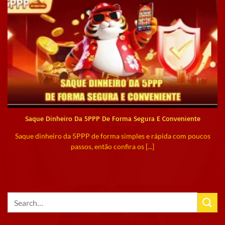
Saque Dinheiro Da 5PPP De Forma Segura E Conveniente
Saque dinheiro da 5PPP de forma simples e rápida com poucos
passos, então confira os [...]