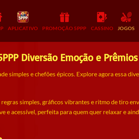
PP
APLICATIVO
PROMOÇÃO 5PPP
CASSINO
JOGOS
5PPP Diversão Emoção e Prêmios
dade simples e chefões épicos. Explore agora essa div
 regras simples, gráficos vibrantes e ritmo de tiro e
e e acessível, perfeita para quem quer relaxar e ain