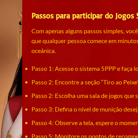
Passos para participar do Jogos
Com apenas alguns passos simples, você
que qualquer pessoa comece em minutos.
oceânica.
Passo 1: Acesse o sistema 5PPP e faça l
Passo 2: Encontre a seção “Tiro ao Peixe”
Passo 2: Escolha uma sala de jogos que s
Passo 3: Defina o nível de munição deseja
Passo 4: Observe a tela, espere o momen
Passo 5: Monitore os pontos de recompen