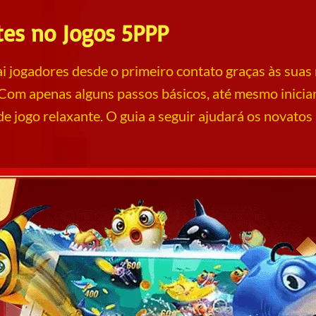
ntes no Jogos 5PPP
 jogadores desde o primeiro contato graças às suas r
Com apenas alguns passos básicos, até mesmo inicia
e jogo relaxante. O guia a seguir ajudará os novatos