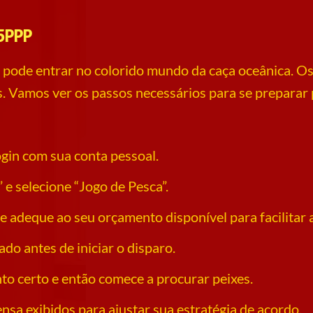
 5PPP
 pode entrar no colorido mundo da caça oceânica. Os
 Vamos ver os passos necessários para se preparar p
ogin com sua conta pessoal.
 e selecione “Jogo de Pesca”.
e adeque ao seu orçamento disponível para facilitar 
do antes de iniciar o disparo.
to certo e então comece a procurar peixes.
sa exibidos para ajustar sua estratégia de acordo.