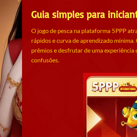
Guia simples para inicia
O jogo de pesca na plataforma 5PPP atrai
rápidos e curva de aprendizado mínima. 
prêmios e desfrutar de uma experiência d
confusões.