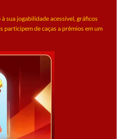
 sua jogabilidade acessível, gráficos
res participem de caças a prêmios em um