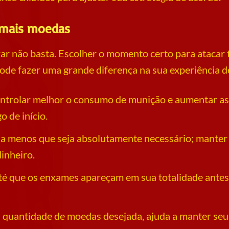
 mais moedas
ar não basta. Escolher o momento certo para atacar t
ode fazer uma grande diferença na sua experiência d
ontrolar melhor o consumo de munição e aumentar as
o de início.
 a menos que seja absolutamente necessário; manter 
dinheiro.
té que os enxames apareçam em sua totalidade antes 
 a quantidade de moedas desejada, ajuda a manter seu