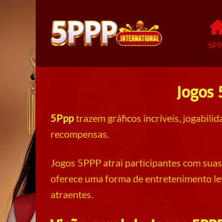
Skip
to
content
5P
Jogos 
5Ppp
trazem gráficos incríveis, jogabili
recompensas.
Jogos 5PPP
atrai participantes com suas
oferece uma forma de entretenimento lev
atraentes.