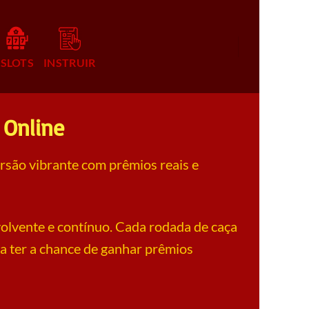
SLOTS
INSTRUIR
 Online
ersão vibrante com prêmios reais e
nvolvente e contínuo. Cada rodada de caça
da ter a chance de ganhar prêmios