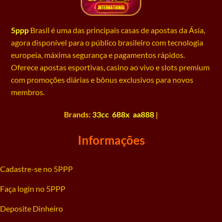
5ppp
Brasil é uma das principais casas de apostas da Ásia,
agora disponível para o público brasileiro com tecnologia
europeia, máxima segurança e pagamentos rápidos.
Oferece apostas esportivas, casino ao vivo e slots premium
com promoções diárias e bônus exclusivos para novos
membros.
Brands:
33cc
688x
aa888
|
Informações
Cadastre-se no 5PPP
Faça login no 5PPP
Deposite Dinheiro