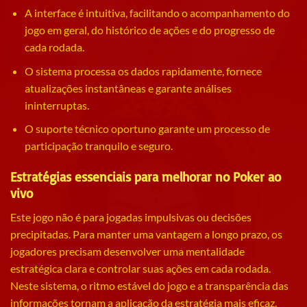
A interface é intuitiva, facilitando o acompanhamento do
jogo em geral, do histórico de ações e do progresso de
cada rodada.
O sistema processa os dados rapidamente, fornece
atualizações instantâneas e garante análises
ininterruptas.
O suporte técnico oportuno garante um processo de
participação tranquilo e seguro.
Estratégias essenciais para melhorar no Poker ao
vivo
Este jogo não é para jogadas impulsivas ou decisões
precipitadas. Para manter uma vantagem a longo prazo, os
jogadores precisam desenvolver uma mentalidade
estratégica clara e controlar suas ações em cada rodada.
Neste sistema, o ritmo estável do jogo e a transparência das
informações tornam a aplicação da estratégia mais eficaz.