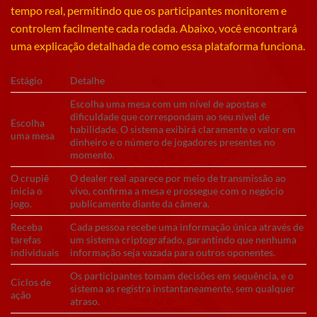
tempo real, permitindo que os participantes monitorem e
controlem facilmente cada rodada. Abaixo, você encontrará
uma explicação detalhada de como essa plataforma funciona.
Estágio
Detalhe
Escolha uma mesa com um nível de apostas e
dificuldade que correspondam ao seu nível de
Escolha
habilidade. O sistema exibirá claramente o valor em
uma mesa
dinheiro e o número de jogadores presentes no
momento.
O crupiê
O dealer real aparece por meio de transmissão ao
inicia o
vivo, confirma a mesa e prossegue com o negócio
jogo.
publicamente diante da câmera.
Receba
Cada pessoa recebe uma informação única através de
tarefas
um sistema criptografado, garantindo que nenhuma
individuais
informação seja vazada para outros oponentes.
Os participantes tomam decisões em sequência, e o
Ciclos de
sistema as registra instantaneamente, sem qualquer
ação
atraso.