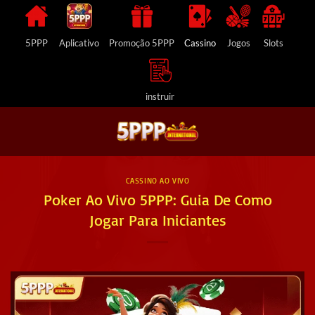
Skip
to
content
5PPP
Aplicativo
Promoção 5PPP
Cassino
Jogos
Slots
instruir
CASSINO AO VIVO
Poker Ao Vivo 5PPP: Guia De Como
Jogar Para Iniciantes