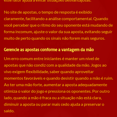
No site de apostas, o tempo de resposta é exibido
claramente, facilitando a análise comportamental. Quando
você perceber que o ritmo do seu oponente está mudando de
forma incomum, ajuste o valor da sua aposta, evitando seguir
muito de perto quando os sinais não forem mais seguros.
Gerencie as apostas conforme a vantagem da mão
Um erro comum entre iniciantes é manter um nível de
apostas que não condiz com a qualidade da mão. Jogos ao
vivo exigem flexibilidade, saber quando aproveitar
momentos favoráveis ​​e quando desistir quando a mão é ruim.
Ao ter uma mão forte, aumentar a aposta adequadamente
otimiza o valor do jogo e pressiona os oponentes. Por outro
lado, quando a mão é fraca ou a situação não está clara,
diminuir a aposta ou parar mais cedo ajuda a preservar o
saldo.