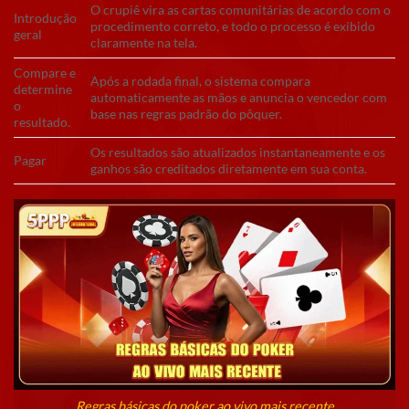
O crupiê vira as cartas comunitárias de acordo com o
Introdução
procedimento correto, e todo o processo é exibido
geral
claramente na tela.
Compare e
Após a rodada final, o sistema compara
determine
automaticamente as mãos e anuncia o vencedor com
o
base nas regras padrão do pôquer.
resultado.
Os resultados são atualizados instantaneamente e os
Pagar
ganhos são creditados diretamente em sua conta.
Regras básicas do poker ao vivo mais recente