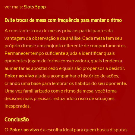
ver mais:
Slots 5ppp
Evite trocar de mesa com frequência para manter o ritmo
A constante troca de mesas priva os participantes da
vantagem da observação e da análise. Cada mesa tem seu
próprio ritmo e um conjunto diferente de comportamentos.
Permanecer tempo suficiente ajuda a identificar quais
oponentes jogam de forma conservadora, quais tendem a
aumentar as apostas cedo e quais são propensos a desistir.
Poker ao vivo
ajuda a acompanhar o histórico de ações,
criando uma base para lembrar os hábitos do seu oponente.
Uma vez familiarizado com o ritmo da mesa, você toma
decisões mais precisas, reduzindo o risco de situações
inesperadas.
Conclusão
O
Poker ao vivo
é a escolha ideal para quem busca disputas