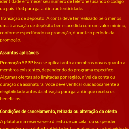
identidade e fornecer seu número de telefone (usando o código
do país +55) para garantir a autenticidade.
Transação de depósito: A conta deve ter realizado pelo menos
uma transação de depósito bem-sucedida com um valor mínimo,
conforme especificado na promoção, durante o período da
promoção.
Assuntos aplicáveis
Promoção 5PPP
isso se aplica tanto a membros novos quanto a
membros existentes, dependendo do programa específico.
Algumas ofertas são limitadas por região, nível da conta ou
duração da assinatura. Você deve verificar cuidadosamente a
elegibilidade antes da ativação para garantir que receba os
benefícios.
Condições de cancelamento, retirada ou alteração da oferta
A plataforma reserva-se o direito de cancelar ou suspender
promoções caso detecte atividades fraudulentas, uso indevido de