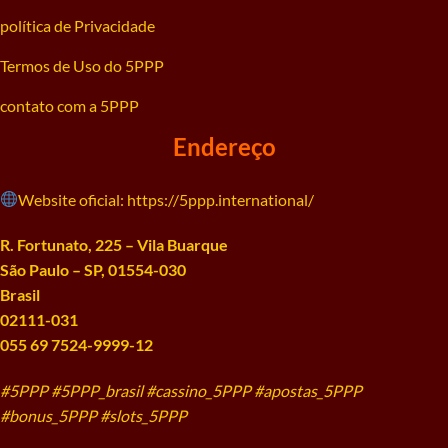
política de Privacidade
Termos de Uso do 5PPP
contato com a 5PPP
Endereço
Website oficial: https://5ppp.international/
R. Fortunato, 225 – Vila Buarque
São Paulo – SP, 01554-030
Brasil
02111-031
055 69 7524-9999-12
#5PPP #5PPP_brasil #cassino_5PPP #apostas_5PPP
#bonus_5PPP #slots_5PPP