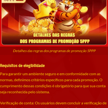
Detalhes das regras dos programas de promoção 5PPP
Requisitos de elegibilidade
Para garantir um ambiente seguro e em conformidade com as
normas, definimos critérios específicos para cada promoção. O
cumprimento dessas condições é obrigatório para que sua conta
seja reconhecida pelo sistema.
Verificação de conta: Os usuários devem concluir a verificação de