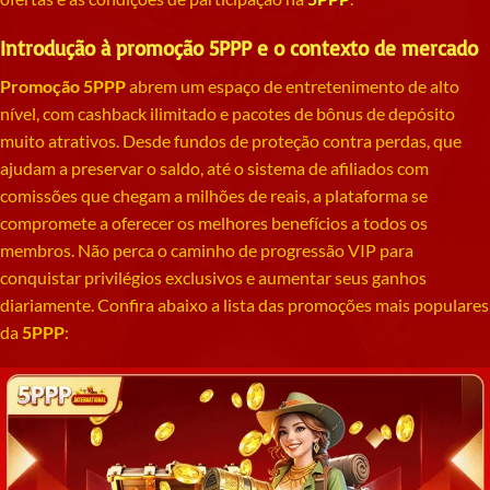
Introdução à promoção 5PPP e o contexto de mercado
Promoção 5PPP
abrem um espaço de entretenimento de alto
nível, com cashback ilimitado e pacotes de bônus de depósito
muito atrativos. Desde fundos de proteção contra perdas, que
ajudam a preservar o saldo, até o sistema de afiliados com
comissões que chegam a milhões de reais, a plataforma se
compromete a oferecer os melhores benefícios a todos os
membros. Não perca o caminho de progressão VIP para
conquistar privilégios exclusivos e aumentar seus ganhos
diariamente. Confira abaixo a lista das promoções mais populares
da
5PPP
: