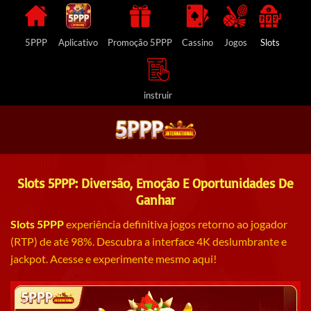
Skip
to
content
5PPP
Aplicativo
Promoção 5PPP
Cassino
Jogos
Slots
instruir
Slots 5PPP: Diversão, Emoção E Oportunidades De
Ganhar
Slots 5PPP
experiência definitiva jogos retorno ao jogador
(RTP) de até 98%. Descubra a interface 4K deslumbrante e
jackpot. Acesse e experimente mesmo aqui!