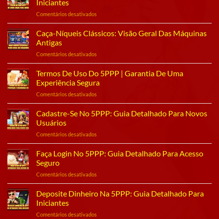
Iniciantes
Gigantes
em
Comentários desativados
Com
Poker
Experiência
Ao
Caça-Níqueis Clássicos: Visão Geral Das Máquinas
Pesca
Vivo
Inesquecível
Antigas
5PPP:
em
Comentários desativados
Guia
Caça-
De
Níqueis
Termos De Uso Do 5PPP | Garantia De Uma
Como
Clássicos:
Jogar
Experiência Segura
Visão
Para
em
Comentários desativados
Geral
Iniciantes
Termos
Das
De
Cadastre-Se No 5PPP: Guia Detalhado Para Novos
Máquinas
Uso
Antigas
Usuários
Do
em
Comentários desativados
5PPP
Cadastre-
|
Se
Faça Login No 5PPP: Guia Detalhado Para Acesso
Garantia
No
De
Seguro
5PPP:
Uma
em
Comentários desativados
Guia
Experiência
Faça
Detalhado
Segura
Login
Deposite Dinheiro Na 5PPP: Guia Detalhado Para
Para
No
Novos
Iniciantes
5PPP:
Usuários
em
Comentários desativados
Guia