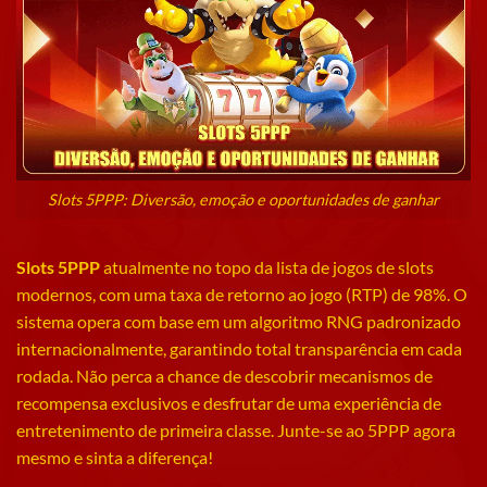
Slots 5PPP: Diversão, emoção e oportunidades de ganhar
Slots 5PPP
atualmente no topo da lista de jogos de slots
modernos, com uma taxa de retorno ao jogo (RTP) de 98%. O
sistema opera com base em um algoritmo RNG padronizado
internacionalmente, garantindo total transparência em cada
rodada. Não perca a chance de descobrir mecanismos de
recompensa exclusivos e desfrutar de uma experiência de
entretenimento de primeira classe. Junte-se ao 5PPP agora
mesmo e sinta a diferença!