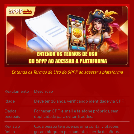
Entenda os Termos de Uso do 5PPP ao acessar a plataforma
Regulamento
Descrição
Idade
Deve ter 18 anos, verificando identidade via CPF.
Dados
Fornecer CPF, e-mail e telefone próprios, sem
pessoais
duplicidade para evitar fraudes.
Registro
Cada pessoa tem apenas uma conta; violações
único
geram bloqueio permanente e perda de bônus.