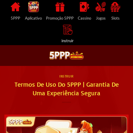
Skip
to
content
5PPP
Aplicativo
Promoção 5PPP
Cassino
Jogos
Slots
instruir
INSTRUIR
Termos De Uso Do 5PPP | Garantia De
Uma Experiência Segura