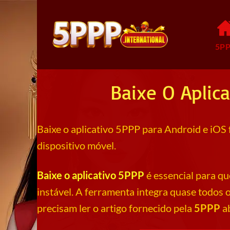
Skip
to
content
5P
Baixe O Aplic
Baixe o aplicativo 5PPP
para Android e iOS f
dispositivo móvel.
Baixe o aplicativo 5PPP
é essencial para 
instável. A ferramenta integra quase todos o
precisam ler o artigo fornecido pela
5PPP
a