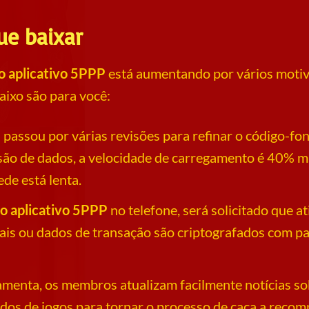
ue baixar
o aplicativo 5PPP
está aumentando por vários motivos
aixo são para você:
passou por várias revisões para refinar o código-fo
o de dados, a velocidade de carregamento é 40% mai
de está lenta.
 o aplicativo 5PPP
no telefone, será solicitado que at
ais ou dados de transação são criptografados com p
amenta, os membros atualizam facilmente notícias so
dos de jogos para tornar o processo de caça a recomp