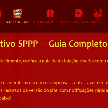
PP
APLICATIVO
PROMOÇÃO 5PPP
CASSINO
JOGOS
ativo 5PPP – Guia Complet
acilmente, confira o guia de instalação e saiba com
que os membros cacem recompensas confortavelmente
s recursos da versão do site, com notificações rápid
baixo!