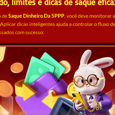
do, limites e dicas de saque efica
o de
Saque Dinheiro Da 5PPP
, você deve monitorar a
Aplicar dicas inteligentes ajuda a controlar o fluxo d
ssados com sucesso: