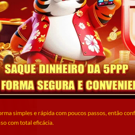
orma simples e rápida com poucos passos, então confir
so com total eficácia.