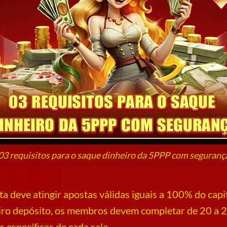
03 requisitos para o saque dinheiro da 5PPP com seguranç
a deve atingir apostas válidas iguais a 100% do capi
ro depósito, os membros devem completar de 20 a 2
específicas de cada sala.