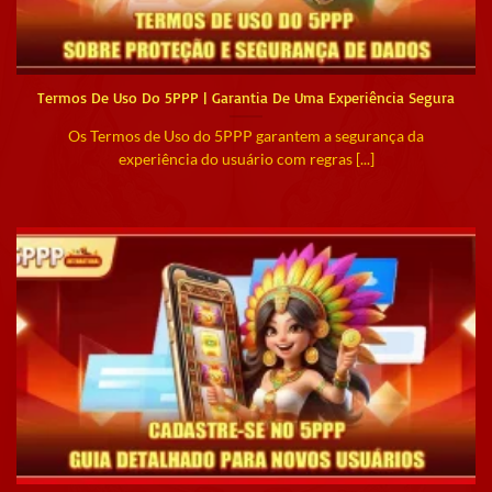
Termos De Uso Do 5PPP | Garantia De Uma Experiência Segura
Os Termos de Uso do 5PPP garantem a segurança da
experiência do usuário com regras [...]