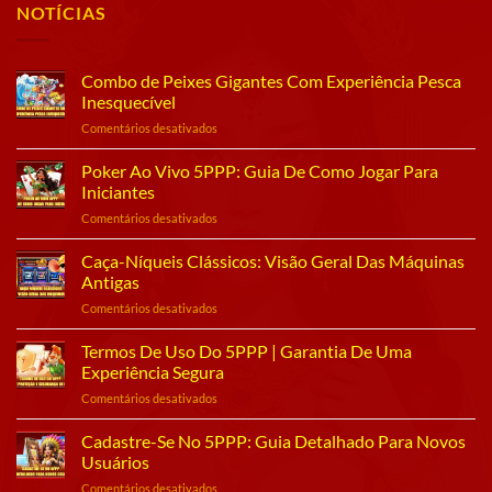
NOTÍCIAS
Combo de Peixes Gigantes Com Experiência Pesca
Inesquecível
em
Comentários desativados
Combo
de
Poker Ao Vivo 5PPP: Guia De Como Jogar Para
Peixes
Iniciantes
Gigantes
em
Comentários desativados
Com
Poker
Experiência
Ao
Caça-Níqueis Clássicos: Visão Geral Das Máquinas
Pesca
Vivo
Inesquecível
Antigas
5PPP:
em
Comentários desativados
Guia
Caça-
De
Níqueis
Termos De Uso Do 5PPP | Garantia De Uma
Como
Clássicos:
Jogar
Experiência Segura
Visão
Para
em
Comentários desativados
Geral
Iniciantes
Termos
Das
De
Cadastre-Se No 5PPP: Guia Detalhado Para Novos
Máquinas
Uso
Antigas
Usuários
Do
em
Comentários desativados
5PPP