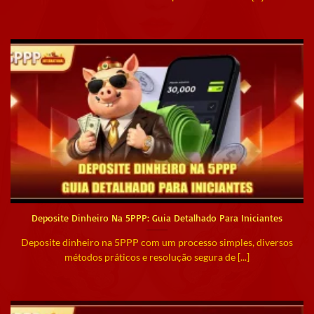
Deposite Dinheiro Na 5PPP: Guia Detalhado Para Iniciantes
Deposite dinheiro na 5PPP com um processo simples, diversos
métodos práticos e resolução segura de [...]