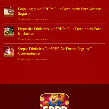
Cadastre-
|
Se
Faça Login No 5PPP: Guia Detalhado Para Acesso
Garantia
No
De
Seguro
5PPP:
Uma
em
Comentários desativados
Guia
Experiência
Faça
Detalhado
Segura
Login
Deposite Dinheiro Na 5PPP: Guia Detalhado Para
Para
No
Novos
Iniciantes
5PPP:
Usuários
em
Comentários desativados
Guia
Deposite
Detalhado
Dinheiro
Saque Dinheiro Da 5PPP De Forma Segura E
Para
Na
Acesso
Conveniente
5PPP:
Seguro
em
Comentários desativados
Guia
Saque
Detalhado
Dinheiro
Para
Da
Iniciantes
5PPP
De
Forma
Segura
E
Conveniente