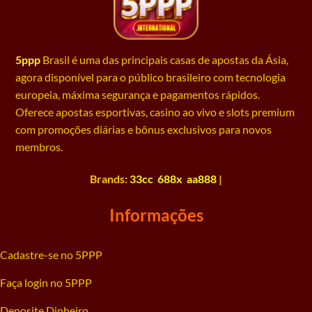
5ppp
Brasil é uma das principais casas de apostas da Ásia,
agora disponível para o público brasileiro com tecnologia
europeia, máxima segurança e pagamentos rápidos.
Oferece apostas esportivas, casino ao vivo e slots premium
com promoções diárias e bônus exclusivos para novos
membros.
Brands:
33cc
688x
aa888
|
Informações
Cadastre-se no 5PPP
Faça login no 5PPP
Deposite Dinheiro